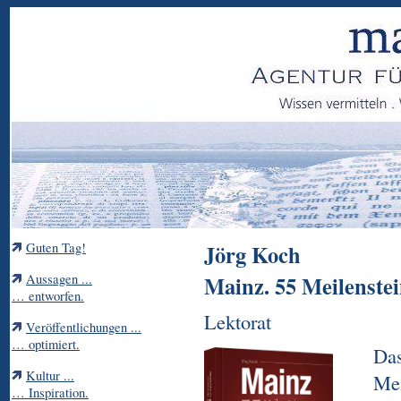
Guten Tag!
Jörg Koch
Aussagen ...
Mainz. 55 Meilenste
… entworfen.
Lektorat
Veröffentlichungen ...
… optimiert.
Das
Kultur ...
Mei
… Inspiration.